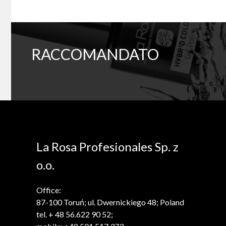
RACCOMANDATO
La Rosa Profesionales Sp. z
o.o.
Office:
87-100 Toruń; ul. Dwernickiego 48; Poland
tel. + 48 56.622 90 52;