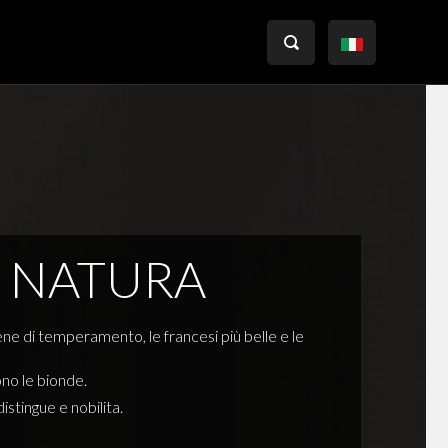

I NATURA
ene di temperamento, le francesi più belle e le
ono le bionde.
istingue e nobilita.