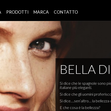
À
PRODOTTI
MARCA
CONTATTO
BELLA D
Si dice che le spagnole sono pi
italiane più eleganti.
Si dice che gli uomini proferisc
Si dice….sen’altro… la bellezza d
E che cosa è la bellezza?