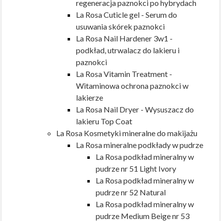
regeneracja paznokci po hybrydach
La Rosa Cuticle gel - Serum do
usuwania skórek paznokci
La Rosa Nail Hardener 3w1 -
podkład, utrwalacz do lakieru i
paznokci
La Rosa Vitamin Treatment -
Witaminowa ochrona paznokci w
lakierze
La Rosa Nail Dryer - Wysuszacz do
lakieru Top Coat
La Rosa Kosmetyki mineralne do makijażu
La Rosa mineralne podkłady w pudrze
La Rosa podkład mineralny w
pudrze nr 51 Light Ivory
La Rosa podkład mineralny w
pudrze nr 52 Natural
La Rosa podkład mineralny w
pudrze Medium Beige nr 53