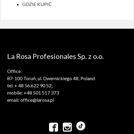
GDZIE KUPIĆ
La Rosa Profesionales Sp. z o.o.
Office:
87-100 Toruń; ul. Dwernickiego 48; Poland
tel. + 48 56.622 90 52;
mobile: +48 501 517 373
email: office@larosa.pl

