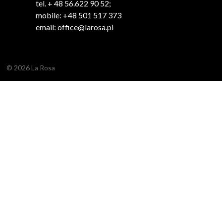
tel. + 48 56.622 90 52;
mobile: +48 501 517 373
email: office@larosa.pl
© 2026 La Rosa