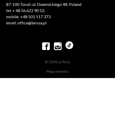
87-100 Toruń; ul. Dwernickiego 48; Poland
tel. + 48 56.622 90 52;
mobile: +48 501 517 373
email: office@larosa.pl


© 2026 La Rosa
Mapa serwisu