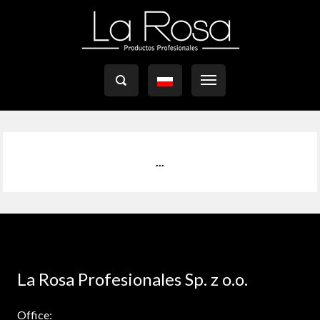

...
La Rosa Profesionales Sp. z o.o.
Office: