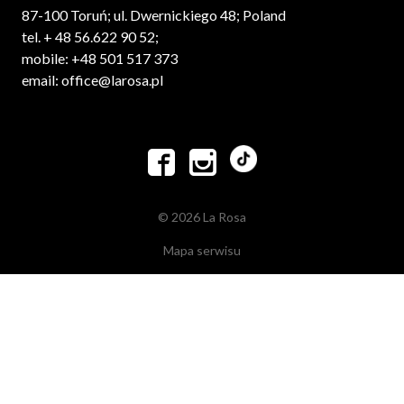
87-100 Toruń; ul. Dwernickiego 48; Poland
tel. + 48 56.622 90 52;
mobile: +48 501 517 373
email: office@larosa.pl


© 2026 La Rosa
Mapa serwisu