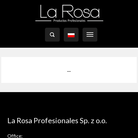

...
La Rosa Profesionales Sp. z o.o.
Office: