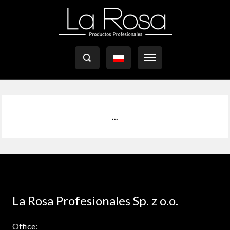

...
La Rosa Profesionales Sp. z o.o.
Office: