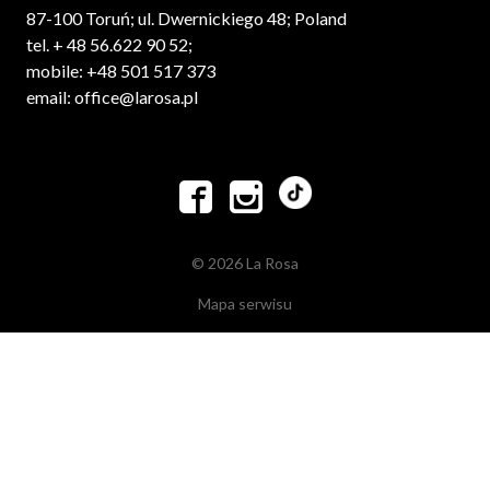
87-100 Toruń; ul. Dwernickiego 48; Poland
tel. + 48 56.622 90 52;
mobile: +48 501 517 373
email: office@larosa.pl


© 2026 La Rosa
Mapa serwisu