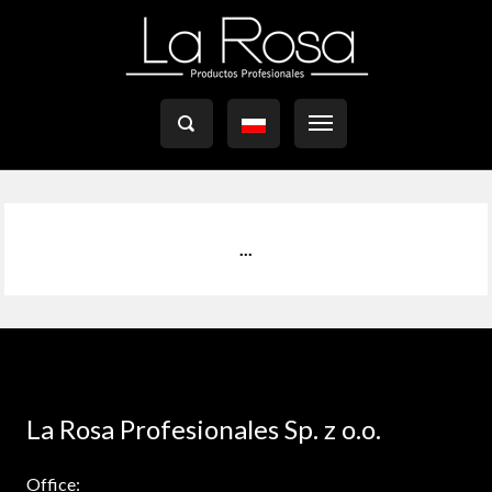

...
La Rosa Profesionales Sp. z o.o.
Office: