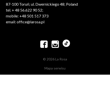
87-100 Toruń; ul. Dwernickiego 48; Poland
tel. + 48 56.622 90 52;
mobile: +48 501 517 373
email: office@larosa.pl


© 2026 La Rosa
Mapa serwisu