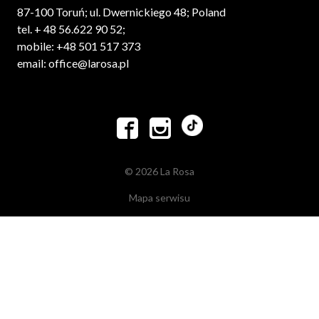
87-100 Toruń; ul. Dwernickiego 48; Poland
tel. + 48 56.622 90 52;
mobile: +48 501 517 373
email: office@larosa.pl


© 2026 La Rosa
Mapa serwisu