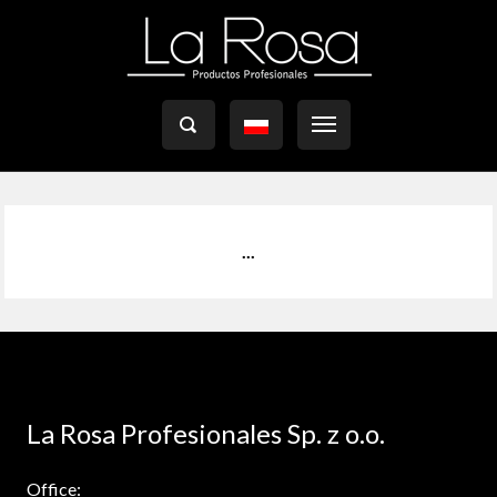

...
La Rosa Profesionales Sp. z o.o.
Office: