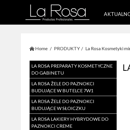
AKTUALNO
Home
PRODUKTY
La Rosa Kosmetyki min
L
LA ROSA PREPARATY KOSMETYCZNE
DO GABINETU
LA ROSA ŻELE DO PAZNOKCI
BUDUJĄCE W BUTELCE 7W1
LA ROSA ŻELE DO PAZNOKCI
BUDUJĄCE W SŁOICZKU
LA ROSA LAKIERY HYBRYDOWE DO
PAZNOKCI CREME