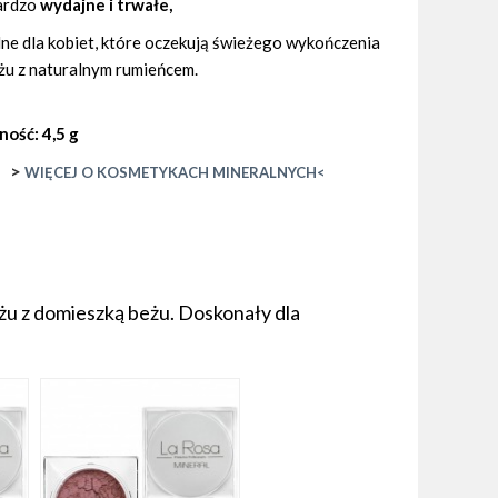
ardzo
wydajne i trwałe,
lne dla kobiet, które oczekują świeżego wykończenia
żu z naturalnym rumieńcem.
ość: 4,5 g
>
WIĘCEJ O KOSMETYKACH MINERALNYCH<
żu z domieszką beżu. Doskonały dla