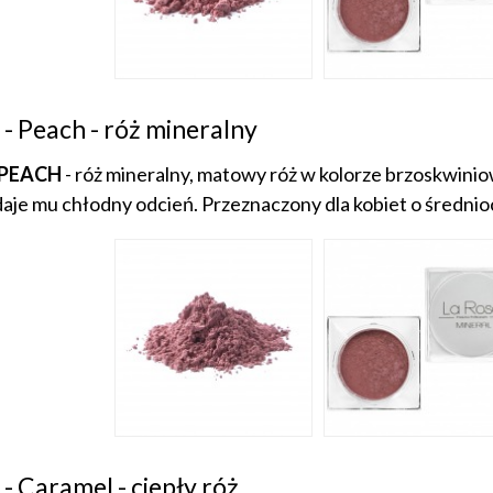
 - Peach - róż mineralny
 PEACH
- róż mineralny, matowy róż w kolorze brzoskwini
aje mu chłodny odcień. Przeznaczony dla kobiet o średnioc
 - Caramel - ciepły róż