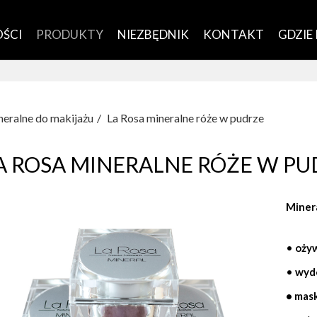
ŚCI
PRODUKTY
NIEZBĘDNIK
KONTAKT
GDZIE
eralne do makijażu
La Rosa mineralne róże w pudrze
A ROSA MINERALNE RÓŻE W PU
Minera
•
ożyw
•
wydo
• mas