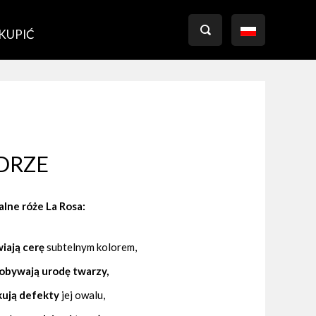

 KUPIĆ
DRZE
lne róże La Rosa:
iają cerę
subtelnym kolorem,
bywają urodę twarzy,
kują defekty
jej owalu,