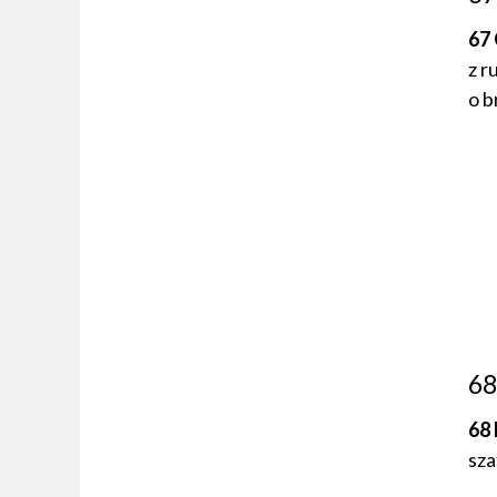
67
z r
o b
68
68
sza