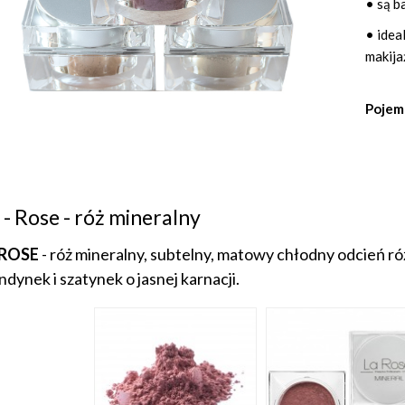
• są b
• idea
makija
Pojemn
 - Rose - róż mineralny
 ROSE
- róż mineralny, subtelny, matowy chłodny odcień ró
ndynek i szatynek o jasnej karnacji.