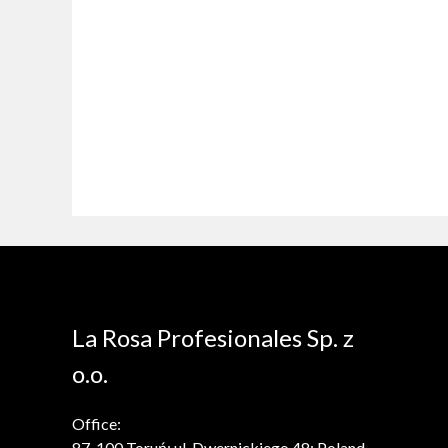
La Rosa Profesionales Sp. z
o.o.
Office:
87-100 Toruń; ul. Dwernickiego 48; Poland