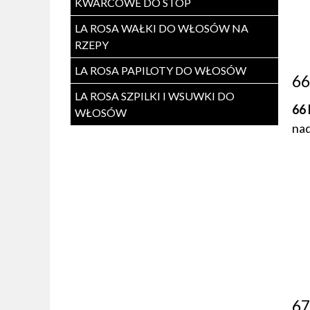
KWARCOWE DO STÓP
LA ROSA WAŁKI DO WŁOSÓW NA
RZEPY
LA ROSA PAPILOTY DO WŁOSÓW
66
LA ROSA SZPILKI I WSUWKI DO
66
WŁOSÓW
nad
67