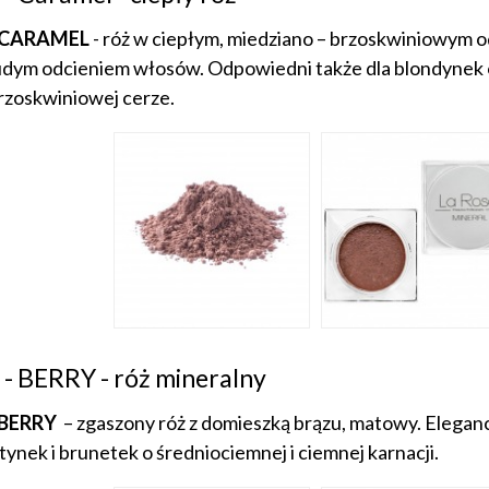
 CARAMEL
- róż w ciepłym, miedziano – brzoskwiniowym o
udym odcieniem włosów. Odpowiedni także dla blondynek o 
rzoskwiniowej cerze.
 - BERRY - róż mineralny
 BERRY
– zgaszony róż z domieszką brązu, matowy. Eleganc
tynek i brunetek o średniociemnej i ciemnej karnacji.