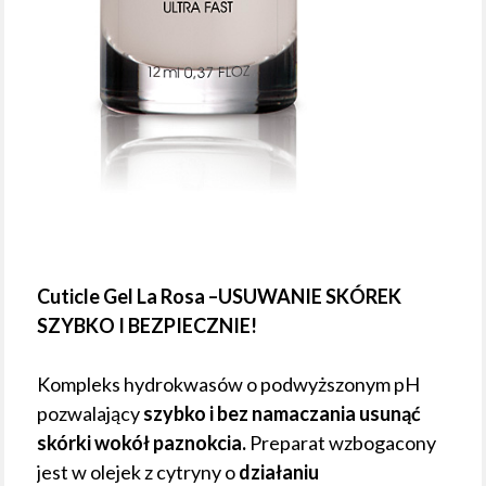
Cuticle Gel La Rosa –USUWANIE SKÓREK
SZYBKO I BEZPIECZNIE!
Kompleks hydrokwasów o podwyższonym pH
pozwalający
szybko i bez namaczania usunąć
skórki wokół paznokcia.
Preparat wzbogacony
jest w olejek z cytryny o
działaniu