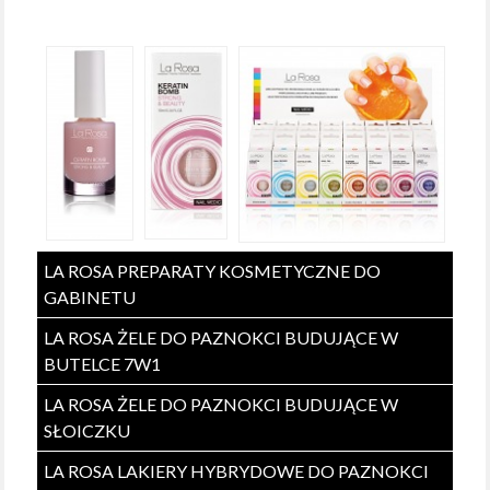
Serum do paznokci – bomba keratynowa
LA ROSA PREPARATY KOSMETYCZNE DO
GABINETU
LA ROSA ŻELE DO PAZNOKCI BUDUJĄCE W
BUTELCE 7W1
LA ROSA ŻELE DO PAZNOKCI BUDUJĄCE W
SŁOICZKU
LA ROSA LAKIERY HYBRYDOWE DO PAZNOKCI