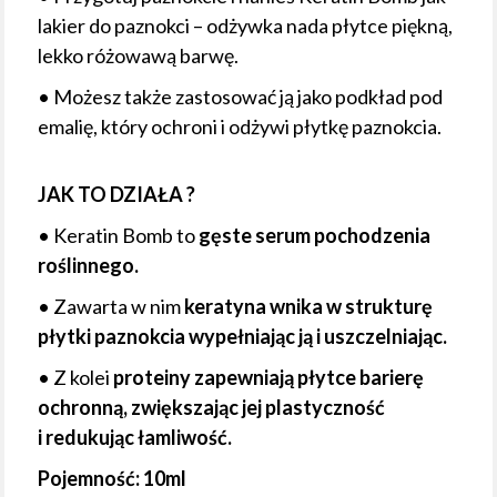
lakier do paznokci – odżywka nada płytce piękną,
lekko różowawą barwę.
• Możesz także zastosować ją jako podkład pod
emalię, który ochroni i odżywi płytkę paznokcia.
JAK TO DZIAŁA ?
• Keratin Bomb to
gęste serum pochodzenia
roślinnego.
• Zawarta w nim
keratyna wnika w strukturę
płytki paznokcia wypełniając ją i uszczelniając.
• Z kolei
proteiny zapewniają płytce barierę
ochronną, zwiększając jej plastyczność
i redukując łamliwość.
Pojemność: 10ml