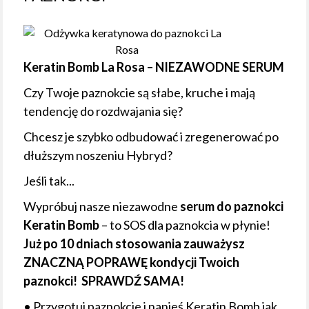
Keratin Bomb La Rosa – NIEZAWODNE SERUM
Czy Twoje paznokcie są słabe, kruche i mają
tendencję do rozdwajania się?
Chcesz je szybko odbudować i zregenerować po
dłuższym noszeniu Hybryd?
Jeśli tak...
Wypróbuj nasze niezawodne
serum do paznokci
Keratin Bomb
– to SOS dla paznokcia w płynie!
Już po 10 dniach stosowania zauważysz
ZNACZNĄ POPRAWĘ kondycji Twoich
paznokci! SPRAWDŹ SAMA!
• Przygotuj paznokcie i nanieś Keratin Bomb jak