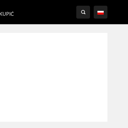

 KUPIĆ