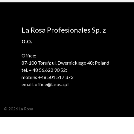
La Rosa Profesionales Sp. z
o.o.
Office:
87-100 Toruń; ul. Dwernickiego 48; Poland
tel. + 48 56.622 90 52;
mobile: +48 501 517 373
email: office@larosa.pl
© 2026 La Rosa