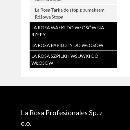
La Rosa Tarka do stóp z pumeksem
Różowa Stopa
LA ROSA WAŁKI DO WŁOSÓW NA
RZEPY
LA ROSA PAPILOTY DO WŁOSÓW
LA ROSA SZPILKI I WSUWKI DO
WŁOSÓW
La Rosa Profesionales Sp. z
o.o.