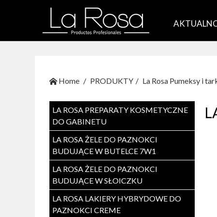
AKTUALNO
Home
PRODUKTY
La Rosa Pumeksy i tar
L
LA ROSA PREPARATY KOSMETYCZNE
DO GABINETU
LA ROSA ŻELE DO PAZNOKCI
BUDUJĄCE W BUTELCE 7W1
LA ROSA ŻELE DO PAZNOKCI
BUDUJĄCE W SŁOICZKU
LA ROSA LAKIERY HYBRYDOWE DO
PAZNOKCI CREME