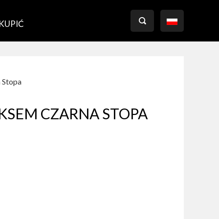

 KUPIĆ
 Stopa
EKSEM CZARNA STOPA