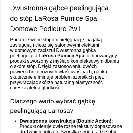
Dwustronna gąbce peelingująca
do stóp LaRosa Pumice Spa –
Domowe Pedicure 2w1
Podaruj swoim stopom pielęgnację, na jaką
zasługują, i ciesz się salonowymi efektami
w domowym zaciszu! Dwustronna gąbka
peelingująca
LaRosa Pumice Spa
to innowacyjny
produkt stworzony z myślą o kompleksowym dbaniu
o skórę stóp. Dzięki zastosowaniu dwóch
powierzchni o różnych właściwościach, gąbka
skutecznie eliminuje problem szorstkich pięt,
przywracając skórze naturalną elastyczność
i nieskazitelną gładkość.
Dlaczego warto wybrać gąbkę
peelingującą LaRosa?
Dwustronna konstrukcja (Double Action):
Produkt oferuje dwie różne tekstury dopasowane
do Twoich potrzeb. Szorstka strona radzi sobie