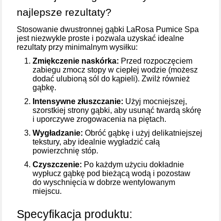
najlepsze rezultaty?
Stosowanie dwustronnej gąbki LaRosa Pumice Spa
jest niezwykle proste i pozwala uzyskać idealne
rezultaty przy minimalnym wysiłku:
Zmiękczenie naskórka:
Przed rozpoczęciem
zabiegu zmocz stopy w ciepłej wodzie (możesz
dodać ulubioną sól do kąpieli). Zwilż również
gąbkę.
Intensywne złuszczanie:
Użyj mocniejszej,
szorstkiej strony gąbki, aby usunąć twardą skórę
i uporczywe zrogowacenia na piętach.
Wygładzanie:
Obróć gąbkę i użyj delikatniejszej
tekstury, aby idealnie wygładzić całą
powierzchnię stóp.
Czyszczenie:
Po każdym użyciu dokładnie
wypłucz gąbkę pod bieżącą wodą i pozostaw
do wyschnięcia w dobrze wentylowanym
miejscu.
Specyfikacja produktu: