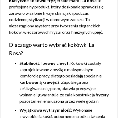
Klasyczne kokówki fryzjerskie marki La Rosa
to
profesjonalny produkt, który doskonale sprawdzi się
zarówno w salonie fryzjerskim, jak i podczas
codziennej stylizacji w domowym zaciszu. To
niezastąpiony asystent przy tworzeniu eleganckich
koków, wieczorowych fryzur oraz finezyjnych upięć.
Dlaczego warto wybrać kokówki La
Rosa?
Stabilność i pewny chwyt:
Kokówki zostały
zaprojektowane z myślą o maksymalnym
komforcie pracy, dlatego posiadają specjalnie
karbowaną krawędź
. Zapobiega ona
ześlizgiwaniu się pasm, ułatwia precyzyjne
wpinanie i gwarantuje, że cała konstrukcja fryzury
pozostanie nienaruszona przez wiele godzin.
Wyjątkowa wytrzymałość:
Wykonane
z wysokiej jakości, odpornego na odkształcenia