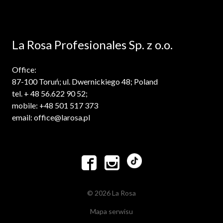
La Rosa Profesionales Sp. z o.o.
Office:
87-100 Toruń; ul. Dwernickiego 48; Poland
tel. + 48 56.622 90 52;
mobile: +48 501 517 373
email: office@larosa.pl


© 2026 La Rosa
Mapa serwisu