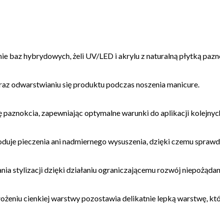
 baz hybrydowych, żeli UV/LED i akrylu z naturalną płytką paznok
z odwarstwianiu się produktu podczas noszenia manicure.
 paznokcia, zapewniając optymalne warunki do aplikacji kolejny
woduje pieczenia ani nadmiernego wysuszenia, dzięki czemu sprawdz
a stylizacji dzięki działaniu ograniczającemu rozwój niepożąd
żeniu cienkiej warstwy pozostawia delikatnie lepką warstwę, kt