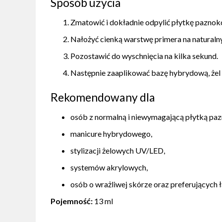
Sposób użycia
Zmatowić i dokładnie odpylić płytkę paznokc
Nałożyć cienką warstwę primera na naturaln
Pozostawić do wyschnięcia na kilka sekund.
Następnie zaaplikować bazę hybrydową, żel l
Rekomendowany dla
osób z normalną i niewymagającą płytką paz
manicure hybrydowego,
stylizacji żelowych UV/LED,
systemów akrylowych,
osób o wrażliwej skórze oraz preferujących 
Pojemność:
13 ml