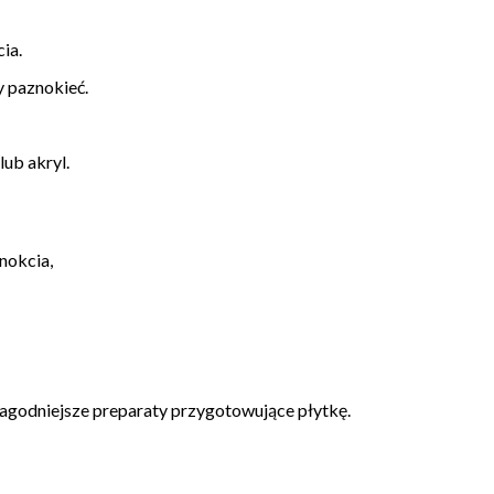
ia.
y paznokieć.
ub akryl.
nokcia,
łagodniejsze preparaty przygotowujące płytkę.