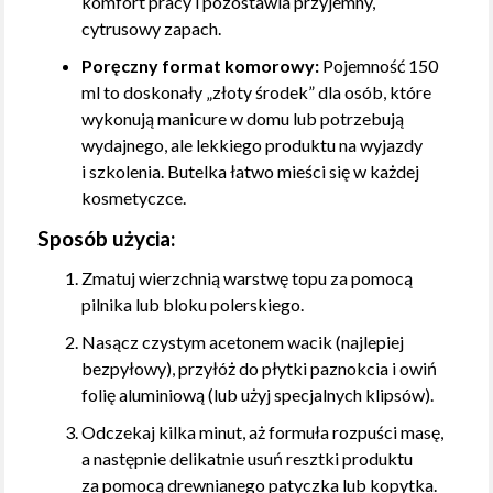
komfort pracy i pozostawia przyjemny,
cytrusowy zapach.
Poręczny format komorowy:
Pojemność 150
ml to doskonały „złoty środek” dla osób, które
wykonują manicure w domu lub potrzebują
wydajnego, ale lekkiego produktu na wyjazdy
i szkolenia. Butelka łatwo mieści się w każdej
kosmetyczce.
Sposób użycia:
Zmatuj wierzchnią warstwę topu za pomocą
pilnika lub bloku polerskiego.
Nasącz czystym acetonem wacik (najlepiej
bezpyłowy), przyłóż do płytki paznokcia i owiń
folię aluminiową (lub użyj specjalnych klipsów).
Odczekaj kilka minut, aż formuła rozpuści masę,
a następnie delikatnie usuń resztki produktu
za pomocą drewnianego patyczka lub kopytka.