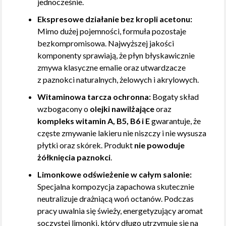
jednocześnie.
Ekspresowe działanie bez kropli acetonu:
Mimo dużej pojemności, formuła pozostaje
bezkompromisowa. Najwyższej jakości
komponenty sprawiają, że płyn błyskawicznie
zmywa klasyczne emalie oraz utwardzacze
z paznokci naturalnych, żelowych i akrylowych.
Witaminowa tarcza ochronna:
Bogaty skład
wzbogacony o
olejki nawilżające
oraz
kompleks witamin A, B5, B6 i E
gwarantuje, że
częste zmywanie lakieru nie niszczy i nie wysusza
płytki oraz skórek. Produkt
nie powoduje
żółknięcia paznokci
.
Limonkowe odświeżenie w całym salonie:
Specjalna kompozycja zapachowa skutecznie
neutralizuje drażniącą woń octanów. Podczas
pracy uwalnia się świeży, energetyzujący aromat
soczystej limonki, który długo utrzymuje się na