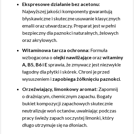
Ekspresowe działanie bez acetonu:
Najwyższej jakości komponenty gwarantują
błyskawiczne i skuteczne usuwanie klasycznych
emalii oraz utwardzaczy. Preparat jest w pełni
bezpieczny dla paznokci naturalnych, żelowych
oraz akrylowych.
Witaminowa tarcza ochronna:
Formuła
wzbogacona o
olejki nawilżające
oraz
witaminy
A, B5, B6 i E
sprawia, że zmywacz jest niezwykle
łagodny dla płytki i skórek. Chroni je przed
wysuszeniem i
zapobiega żółknięciu paznokci
.
Orzeźwiający, limonkowy aromat:
Zapomnij
o drażniącym, chemicznym zapachu. Bogaty
bukiet kompozycji zapachowych skutecznie
neutralizuje woń octanów, uwalniając podczas
pracy świeży zapach soczystej limonki, który
długo utrzymuje się na dłoniach.