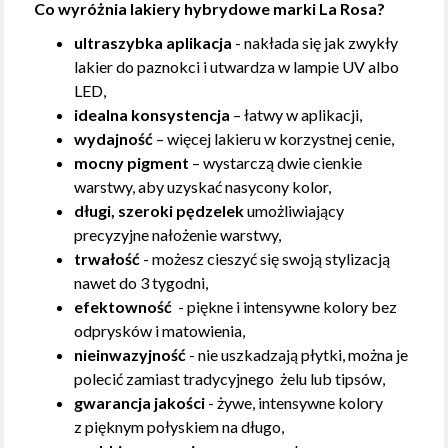
Co wyróżnia lakiery hybrydowe marki La Rosa?
ultraszybka aplikacja
- nakłada się jak zwykły
lakier do paznokci i utwardza w lampie UV albo
LED,
idealna konsystencja
– łatwy w aplikacji,
wydajność
– więcej lakieru w korzystnej cenie,
mocny pigment
– wystarczą dwie cienkie
warstwy, aby uzyskać nasycony kolor,
długi, szeroki pędzelek
umożliwiający
precyzyjne nałożenie warstwy,
trwałość
- możesz cieszyć się swoją stylizacją
nawet do 3 tygodni,
efektowność
- piękne i intensywne kolory bez
odprysków i matowienia,
nieinwazyjność
- nie uszkadzają płytki, można je
polecić zamiast tradycyjnego żelu lub tipsów,
gwarancja jakości
- żywe, intensywne kolory
z pięknym połyskiem na długo,