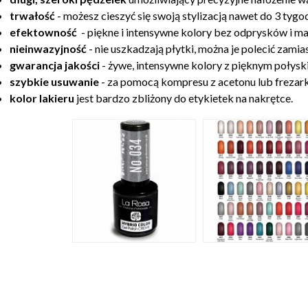
trwałość
- możesz cieszyć się swoją stylizacją nawet do 3 tygod
efektowność
- piękne i intensywne kolory bez odprysków i ma
nieinwazyjność
- nie uszkadzają płytki, można je polecić zamia
gwarancja jakości
- żywe, intensywne kolory z pięknym połysk
szybkie usuwanie
- za pomocą kompresu z acetonu lub frezark
kolor lakieru
jest bardzo zbliżony do etykietek na nakrętce.