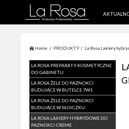
AKTUALNO
Home
PRODUKTY
La Rosa Lakiery hyb
L
LA ROSA PREPARATY KOSMETYCZNE
DO GABINETU
G
LA ROSA ŻELE DO PAZNOKCI
BUDUJĄCE W BUTELCE 7W1
LA ROSA ŻELE DO PAZNOKCI
BUDUJĄCE W SŁOICZKU
LA ROSA LAKIERY HYBRYDOWE DO
PAZNOKCI CREME