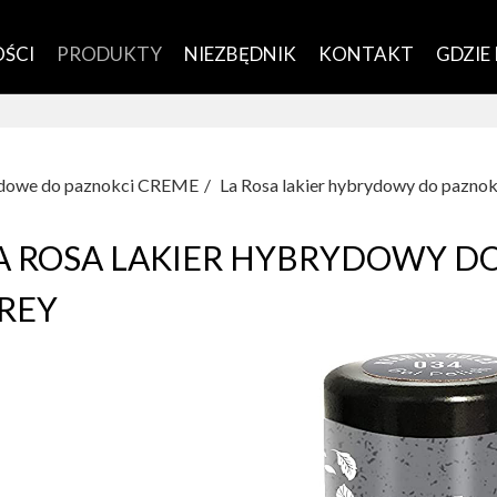
ŚCI
PRODUKTY
NIEZBĘDNIK
KONTAKT
GDZIE
rydowe do paznokci CREME
La Rosa lakier hybrydowy do paznok
A ROSA LAKIER HYBRYDOWY D
REY