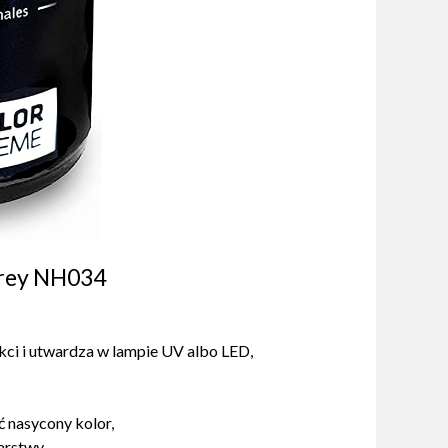
Grey NH034
okci i utwardza w lampie UV albo LED,
ć nasycony kolor,
arstwy,