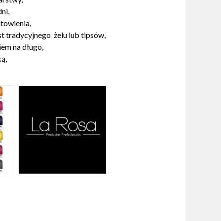
ni,
towienia,
st tradycyjnego żelu lub tipsów,
iem na długo,
ą,