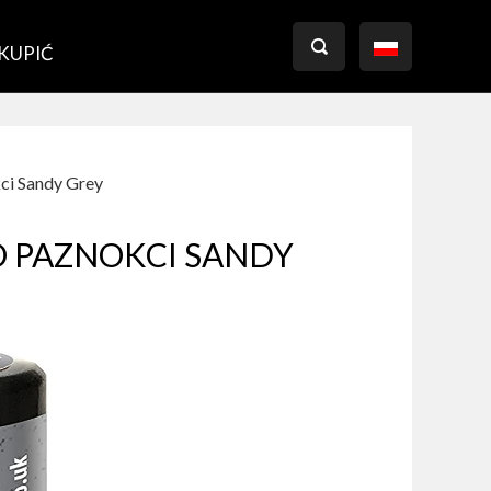

 KUPIĆ
ci Sandy Grey
O PAZNOKCI SANDY