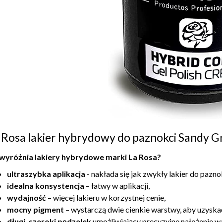
 Rosa lakier hybrydowy do paznokci Sandy 
wyróżnia lakiery hybrydowe marki La Rosa?
ultraszybka aplikacja
- nakłada się jak zwykły lakier do pazn
idealna konsystencja
– łatwy w aplikacji,
wydajność
– więcej lakieru w korzystnej cenie,
mocny pigment
– wystarczą dwie cienkie warstwy, aby uzyska
długi, szeroki pędzelek
umożliwiający precyzyjne nałożenie w