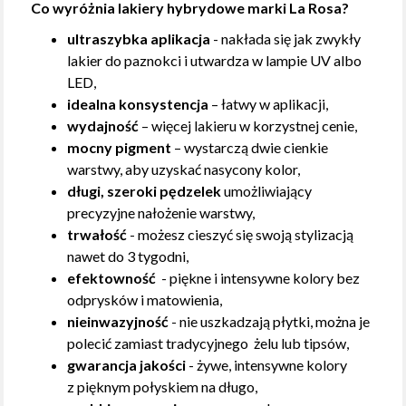
Co wyróżnia lakiery hybrydowe marki La Rosa?
ultraszybka aplikacja
- nakłada się jak zwykły
lakier do paznokci i utwardza w lampie UV albo
LED,
idealna konsystencja
– łatwy w aplikacji,
wydajność
– więcej lakieru w korzystnej cenie,
mocny pigment
– wystarczą dwie cienkie
warstwy, aby uzyskać nasycony kolor,
długi, szeroki pędzelek
umożliwiający
precyzyjne nałożenie warstwy,
trwałość
- możesz cieszyć się swoją stylizacją
nawet do 3 tygodni,
efektowność
- piękne i intensywne kolory bez
odprysków i matowienia,
nieinwazyjność
- nie uszkadzają płytki, można je
polecić zamiast tradycyjnego żelu lub tipsów,
gwarancja jakości
- żywe, intensywne kolory
z pięknym połyskiem na długo,