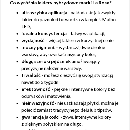
Co wyróżnia lakiery hybrydowe marki La Rosa?
ultraszybka aplikacja
- nakłada się jak zwykły
lakier do paznokci i utwardza w lampie UV albo
LED,
idealna konsystencja
– łatwy w aplikacji,
wydajność
– więcej lakieru w korzystnej cenie,
mocny pigment
– wystarczą dwie cienkie
warstwy, aby uzyskać nasycony kolor,
długi, szeroki pędzelek
umożliwiający
precyzyjne nałożenie warstwy,
trwałość
- możesz cieszyć się swoją stylizacją
nawet do 3 tygodni,
efektowność
- piękne i intensywne kolory bez
odprysków i matowienia,
nieinwazyjność
- nie uszkadzają płytki, można je
polecić zamiast tradycyjnego żelu lub tipsów,
gwarancja jakości
- żywe, intensywne kolory
z pięknym połyskiem na długo,