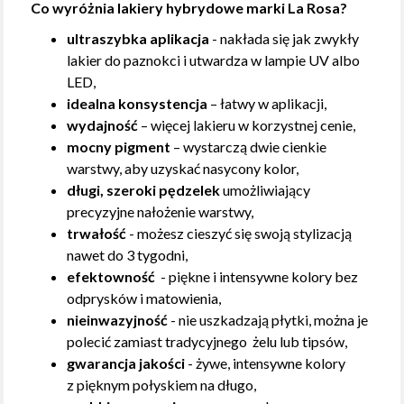
Co wyróżnia lakiery hybrydowe marki La Rosa?
ultraszybka aplikacja
- nakłada się jak zwykły
lakier do paznokci i utwardza w lampie UV albo
LED,
idealna konsystencja
– łatwy w aplikacji,
wydajność
– więcej lakieru w korzystnej cenie,
mocny pigment
– wystarczą dwie cienkie
warstwy, aby uzyskać nasycony kolor,
długi, szeroki pędzelek
umożliwiający
precyzyjne nałożenie warstwy,
trwałość
- możesz cieszyć się swoją stylizacją
nawet do 3 tygodni,
efektowność
- piękne i intensywne kolory bez
odprysków i matowienia,
nieinwazyjność
- nie uszkadzają płytki, można je
polecić zamiast tradycyjnego żelu lub tipsów,
gwarancja jakości
- żywe, intensywne kolory
z pięknym połyskiem na długo,