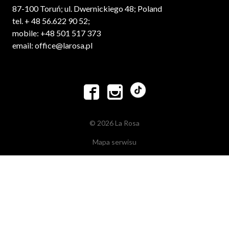
87-100 Toruń; ul. Dwernickiego 48; Poland
tel. + 48 56.622 90 52;
mobile: +48 501 517 373
email: office@larosa.pl


© 2026 La Rosa
Mapa serwisu