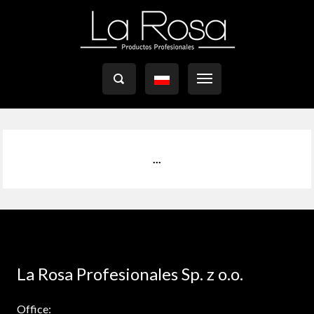

...
La Rosa Profesionales Sp. z o.o.
Office: