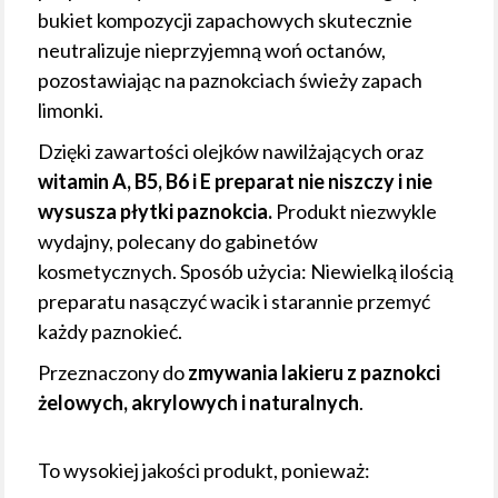
bukiet kompozycji zapachowych skutecznie
neutralizuje nieprzyjemną woń octanów,
pozostawiając na paznokciach świeży zapach
limonki.
Dzięki zawartości olejków nawilżających oraz
witamin A, B5, B6 i E preparat nie niszczy i nie
wysusza płytki paznokcia.
Produkt niezwykle
wydajny, polecany do gabinetów
kosmetycznych. Sposób użycia: Niewielką ilością
preparatu nasączyć wacik i starannie przemyć
każdy paznokieć.
Przeznaczony do
zmywania lakieru z paznokci
żelowych, akrylowych i naturalnych
.
To wysokiej jakości produkt, ponieważ: