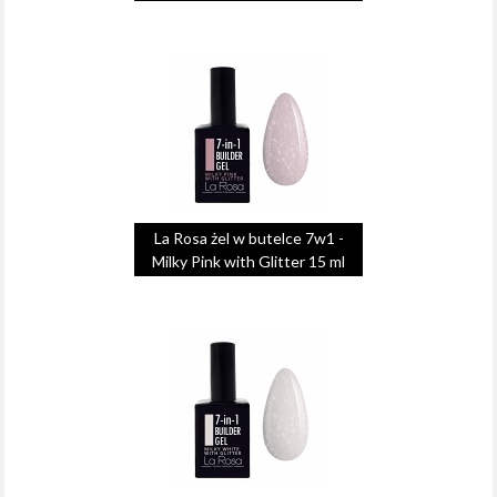
La Rosa żel w butelce 7w1 -
Milky Pink with Glitter 15 ml