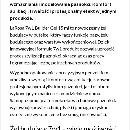
wzmacniania i modelowania paznokci. Komfort
aplikacji, trwałość i profesjonalny efekt w jednym
produkcie.
LaRosa 7w1 Builder Gel 15 ml to nowoczesny żel
budujący w butelce, który łączy funkcje bazy, żelu
budującego oraz warstwy wykończeniowej. Dzięki
innowacyjnej formule 7w1 produkt pozwala uprościć
proces stylizacji paznokci, skracając czas pracy
i ograniczając liczbę potrzebnych produktów.
Wygodne opakowanie z precyzyjnym pędzelkiem
umożliwia szybką i komfortową aplikację zarówno
profesjonalnym stylistkom paznokci, jak i osobom
wykonującym manicure samodzielnie w domu.
Samopoziomująca formuła ułatwia budowę paznokcia,
wyrównuje powierzchnię płytki i pomaga uzyskać
estetyczne wykończenie bez smug i nierówności.
Żel budujący 7w1 – wiele możliwości