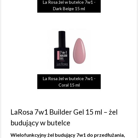
La Rosa żel w butelce 7w1 -
Dark Beige 15 ml
La Rosa żel w butelce 7w1 -
Coral 15 ml
LaRosa 7w1 Builder Gel 15 ml – żel
budujący w butelce
Wielofunkcyjny żel budujący 7w1 do przedłużania,