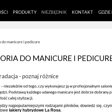
ŚCI
PRODUKTY
NIEZBĘDNIK
KONTAKT
GDZIE
 do manicure i pedicure
ORIA DO MANICURE I PEDICUR
 gradacja - poznaj różnice
i – niezależnie od tego, czy wykonujesz ją w profesjonalnym sal
dzi. Podstawą każdego udanego manicure jest dobrze dobrany pilni
ość całej stylizacji.
dzy najpopularniejszymi rodzajami pilników, dowiedz się, czym
ltowe
lakiery hybrydowe La Rosa
.