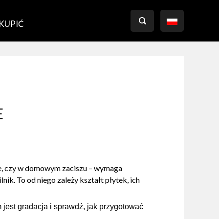

 KUPIĆ
E
onie, czy w domowym zaciszu – wymaga
k. To od niego zależy kształt płytek, ich
 jest gradacja i sprawdź, jak przygotować