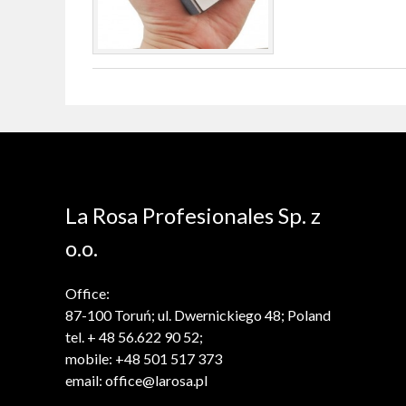
La Rosa Profesionales Sp. z
o.o.
Office:
87-100 Toruń; ul. Dwernickiego 48; Poland
tel. + 48 56.622 90 52;
mobile: +48 501 517 373
email: office@larosa.pl