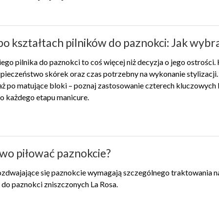
o kształtach pilników do paznokci: Jak wybr
o pilnika do paznokci to coś więcej niż decyzja o jego ostrości
zpieczeństwo skórek oraz czas potrzebny na wykonanie stylizacji.
aż po matujące bloki – poznaj zastosowanie czterech kluczowych ks
do każdego etapu manicure.
wo piłować paznokcie?
rozdwajające się paznokcie wymagają szczególnego traktowania na
 do paznokci zniszczonych La Rosa.