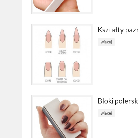
Kształty paz
więcej
Bloki polersk
więcej