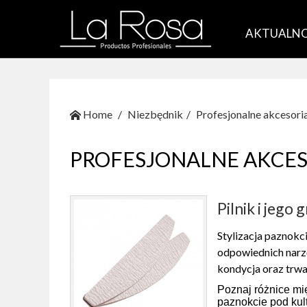
AKTUALNO
Home
Niezbędnik
Profesjonalne akcesoria
PROFESJONALNE AKCES
Pilnik i jego
Stylizacja paznokc
odpowiednich narzę
kondycja oraz trwał
Poznaj różnice mię
paznokcie pod ku