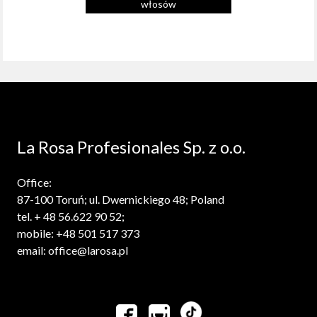
włosów
La Rosa Profesionales Sp. z o.o.
Office:
87-100 Toruń; ul. Dwernickiego 48; Poland
tel. + 48 56.622 90 52;
mobile: +48 501 517 373
email: office@larosa.pl

