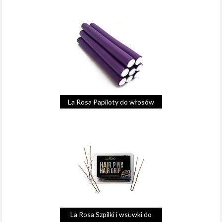
La Rosa Papiloty do włosów
La Rosa Szpilki i wsuwki do