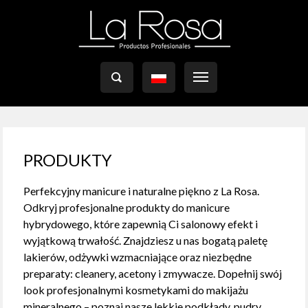

PRODUKTY
Perfekcyjny manicure i naturalne piękno z La Rosa.
Odkryj profesjonalne produkty do manicure
hybrydowego, które zapewnią Ci salonowy efekt i
wyjątkową trwałość. Znajdziesz u nas bogatą paletę
lakierów, odżywki wzmacniające oraz niezbędne
preparaty: cleanery, acetony i zmywacze. Dopełnij swój
look profesjonalnymi kosmetykami do makijażu
mineralnego – poznaj nasze lekkie podkłady, pudry,