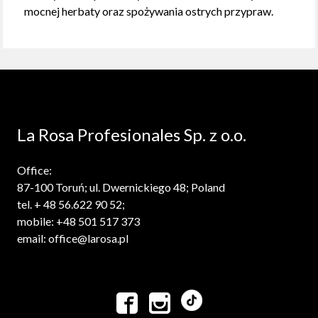
mocnej herbaty oraz spożywania ostrych przypraw.
La Rosa Profesionales Sp. z o.o.
Office:
87-100 Toruń; ul. Dwernickiego 48; Poland
tel. + 48 56.622 90 52;
mobile: +48 501 517 373
email: office@larosa.pl

