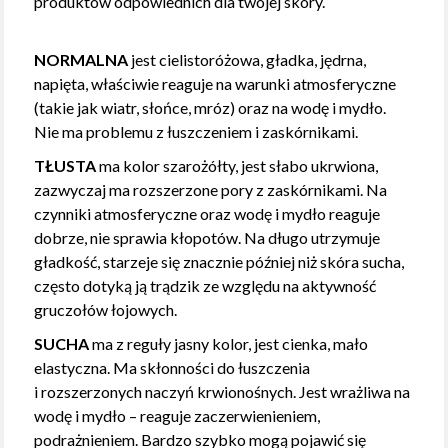
produktów odpowiednich dla twojej skóry.
NORMALNA
jest cielistoróżowa, gładka, jędrna,
napięta, właściwie reaguje na warunki atmosferyczne
(takie jak wiatr, słońce, mróz) oraz na wodę i mydło.
Nie ma problemu z łuszczeniem i zaskórnikami.
TŁUSTA
ma kolor szarożółty, jest słabo ukrwiona,
zazwyczaj ma rozszerzone pory z zaskórnikami. Na
czynniki atmosferyczne oraz wodę i mydło reaguje
dobrze, nie sprawia kłopotów. Na długo utrzymuje
gładkość, starzeje się znacznie później niż skóra sucha,
często dotyką ją trądzik ze względu na aktywność
gruczołów łojowych.
SUCHA
ma z reguły jasny kolor, jest cienka, mało
elastyczna. Ma skłonności do łuszczenia
i rozszerzonych naczyń krwionośnych. Jest wrażliwa na
wodę i mydło – reaguje zaczerwienieniem,
podrażnieniem. Bardzo szybko mogą pojawić się