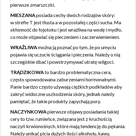
pierwsze zmarszczki.
MIESZANA
posiada cechy dwóch rodzajów skóry:
w strefie T jest tłusta a w pozostałej części sucha. Ma
skłonność do łojotoku i jest wrażliwa na wodę i mydło,
co może objawiać się pieczeniem i zaczerwienieniem.
WRAŻLIWA
można ją poznać po tym, że po umyciu
pojawia się uczucie ściągania i pieczenia. Należy o nią
szczególnie dbać i powstrzymywać utratę wilgoci.
TRĄDZIKOWA
to bardzo problematyczna cera,
często spowodowana zaburzeniami hormonalnymi.
Panie bardzo często używają ciężkich podkładów aby
zakryć widoczne uszkodzenia skóry, jednak należy
pamiętać, że takie produkty zapychają pory.
NACZYNKOWA
pierwsze objawy posiadania takiej
cery to tzw. rumieńce, związana jest z kruchością
naczyń krwionośnych, które mają tendencję do pękania.
Należy unikać picia dużych ilości alkoholu, kawy,