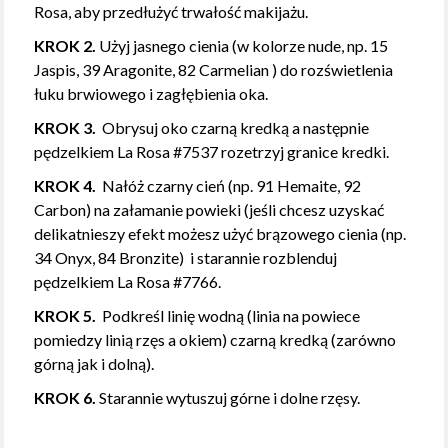
Rosa, aby przedłużyć trwałość makijażu.
KROK 2.
Użyj jasnego cienia (w kolorze nude, np. 15
Jaspis, 39 Aragonite, 82 Carmelian ) do rozświetlenia
łuku brwiowego i zagłębienia oka.
KROK 3.
Obrysuj oko czarną kredką a następnie
pędzelkiem La Rosa #7537 rozetrzyj granice kredki.
KROK 4.
Nałóż czarny cień (np. 91 Hemaite, 92
Carbon) na załamanie powieki (jeśli chcesz uzyskać
delikatnieszy efekt możesz użyć brązowego cienia (np.
34 Onyx, 84 Bronzite) i starannie rozblenduj
pędzelkiem La Rosa #7766.
KROK 5.
Podkreśl linię wodną (linia na powiece
pomiedzy linią rzęs a okiem) czarną kredką (zarówno
górną jak i dolną).
KROK 6.
Starannie wytuszuj górne i dolne rzęsy.