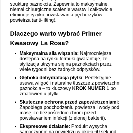
strukturę paznokcia. Zapewnia to maksymalne,
niemal chirurgiczne scalenie warstw i całkowicie
eliminuje ryzyko powstawania pęcherzyków
powietrza (anti-lifting).
Dlaczego warto wybrać Primer
Kwasowy La Rosa?
Maksymalna siła wiązania:
Najmocniejsza
dostępna na rynku formuła gwarantuje, że
stylizacja utrzyma się na paznokciach przez
wiele tygodni bez żadnych odprysków.
Głęboka dehydratacja płytki:
Perfekcyjnie
usuwa wilgoć i naturalne tłuszcze z powierzchni
paznokcia – to kluczowy
KROK NUMER 1
po
zmatowieniu płytki.
Skuteczna ochrona przed zapowietrzeniami:
Zapobiega podchodzeniu powietrza i wody pod
masę, co bezpośrednio chroni przed
powstawaniem infekcji (zielonej bakterii).
Ekspresowe działanie:
Produkt wysycha
samoczynnie na powietrzu w około 60 sekund.