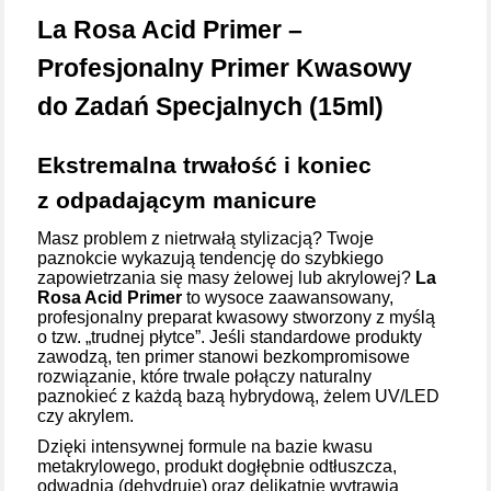
La Rosa Acid Primer –
Profesjonalny Primer Kwasowy
do Zadań Specjalnych (15ml)
Ekstremalna trwałość i koniec
z odpadającym manicure
Masz problem z nietrwałą stylizacją? Twoje
paznokcie wykazują tendencję do szybkiego
zapowietrzania się masy żelowej lub akrylowej?
La
Rosa Acid Primer
to wysoce zaawansowany,
profesjonalny preparat kwasowy stworzony z myślą
o tzw. „trudnej płytce”. Jeśli standardowe produkty
zawodzą, ten primer stanowi bezkompromisowe
rozwiązanie, które trwale połączy naturalny
paznokieć z każdą bazą hybrydową, żelem UV/LED
czy akrylem.
Dzięki intensywnej formule na bazie kwasu
metakrylowego, produkt dogłębnie odtłuszcza,
odwadnia (dehydruje) oraz delikatnie wytrawia