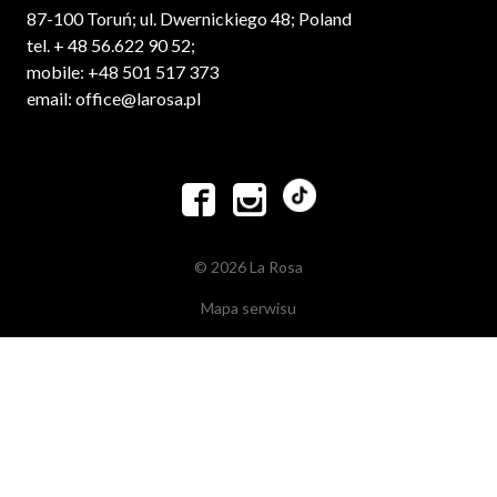
87-100 Toruń; ul. Dwernickiego 48; Poland
tel. + 48 56.622 90 52;
mobile: +48 501 517 373
email: office@larosa.pl


© 2026 La Rosa
Mapa serwisu