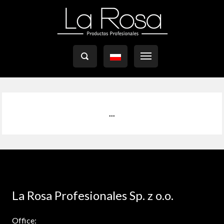

...
La Rosa Profesionales Sp. z o.o.
Office: