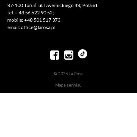
87-100 Toruń; ul. Dwernickiego 48; Poland
tel. + 48 56.622 90 52;
mobile: +48 501 517 373
email: office@larosa.pl


© 2026 La Rosa
Mapa serwisu