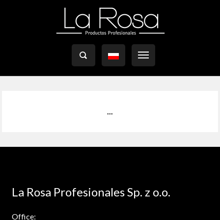

...
La Rosa Profesionales Sp. z o.o.
Office: