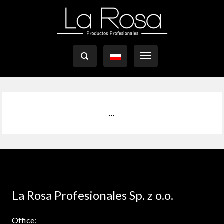

...
La Rosa Profesionales Sp. z o.o.
Office: