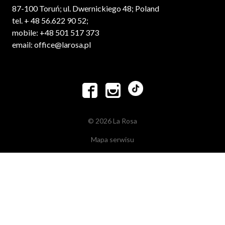
87-100 Toruń; ul. Dwernickiego 48; Poland
tel. + 48 56.622 90 52;
mobile: +48 501 517 373
email: office@larosa.pl


© 2026 La Rosa
Mapa serwisu