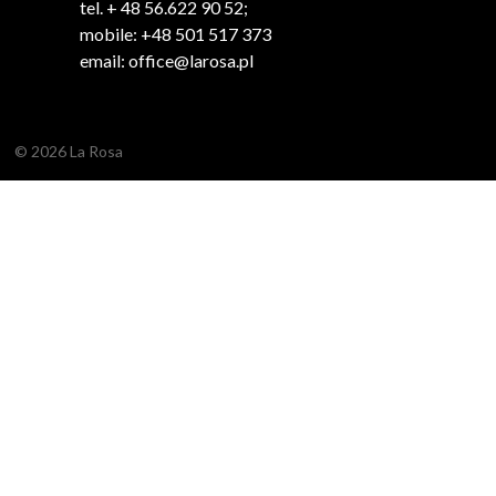
tel. + 48 56.622 90 52;
mobile: +48 501 517 373
email: office@larosa.pl
© 2026 La Rosa