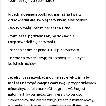
- zamieszaj - strzep - nałóż
.
Przed nałożeniem podkładu
nanieś na twarz
odpowiedni dla Twojej cery krem
, a następnie:
- wysyp małą ilość minerału na sitko,
- zamieszaj pędzlem tak, by dokładnie
rozprowadził się na włosiu,
-
strzep nadmiar produktu
np. na wieczko,
-
nałóż na twarz i szyję
za pomocą delikatnych,
kolistych ruchów.
Jeżeli chcesz uzyskać mocniejszy efekt, śmiało
możesz nałożyć kolejną warstwę
- przy podkładach
mineralnych efekt maski Ci nie grozi. Ważne jest
natomiast, by pamiętać, że minerały to bardzo
skoncentrowane kosmetyki, pigment jest intensywny,
a w związku z tym w większości przypadków - im