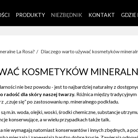
ŚCI
PRODUKTY
NIEZBĘDNIK
KONTAKT
GDZIE
neralne La Rosa?
Dlaczego warto używać kosmetyków mineral
YWAĆ KOSMETYKÓW MINERALN
arności nie bez powodu - jest to najbardziej naturalny z dostęp
o radość dla skóry naszej twarzy.
Różnica między tradycyjnym
z „czuje się” po zastosowaniu np. mineralnego podkładu.
 m.in. woda, olejki, woski, środki chemiczne, substancje utrzym
ncje konserwujące, a w wielu przypadkach także talk.
a nie wymagają natomiast konserwantów i innych zbędnych, a pod
sobą mieszają i zapewniają bardzo dobre krycie. Zawierają odpow