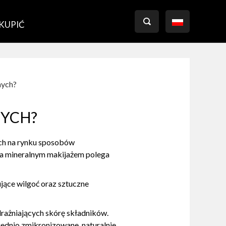

 KUPIĆ
nych?
YCH?
nych na rynku sposobów
 a mineralnym makijażem polega
ujące wilgoć oraz sztuczne
rażniających skórę składników.
iednio zmikronizowane, naturalnie