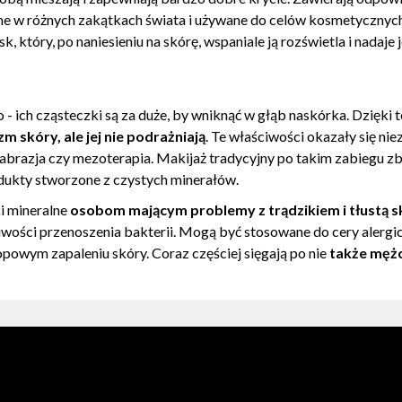
w różnych zakątkach świata i używane do celów kosmetycznych od
ask, który, po naniesieniu na skórę, wspaniale ją rozświetla i nada
- ich cząsteczki są za duże, by wniknąć w głąb naskórka. Dzięki
 skóry, ale jej nie podrażniają
. Te właściwości okazały się ni
brazja czy mezoterapia. Makijaż tradycyjny po takim zabiegu zb
odukty stworzone z czystych minerałów.
i mineralne
osobom mającym problemy z trądzikiem i tłustą 
wości przenoszenia bakterii. Mogą być stosowane do cery alergic
topowym zapaleniu skóry. Coraz częściej sięgają po nie
także męż