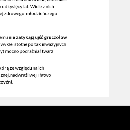
 tysięcy lat. Wiele z nich
je jej zdrowego, młodzieńczego
 temu
nie zatykają ujść gruczołów
ezwykle istotne po tak inwazyjnych
yt mocno podrażniał twarz,
skórą
ze względu na ich
znej, nadwrażliwej i łatwo
czyźni
.