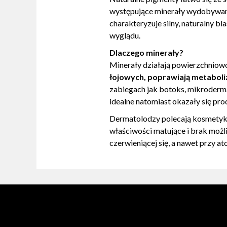
występujące minerały wydobywane 
charakteryzuje silny, naturalny bl
wyglądu.
Dlaczego minerały?
Minerały działają powierzchniowo 
łojowych, poprawiają metabolizm
zabiegach jak botoks, mikroderma
idealne natomiast okazały się pr
Dermatolodzy polecają kosmetyk
właściwości matujące i brak możli
czerwieniącej się, a nawet przy a