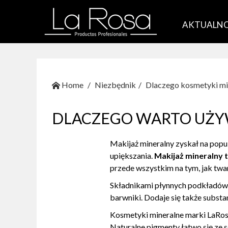
AKTUALNO
Home
Niezbędnik
Dlaczego kosmetyki mi
DLACZEGO WARTO UŻ
Makijaż mineralny zyskał na popul
upiększania.
Makijaż mineralny t
przede wszystkim na tym, jak twar
Składnikami płynnych podkładów są
barwniki. Dodaje się także substa
Kosmetyki mineralne marki LaRos
Naturalne pigmenty łatwo się ze 