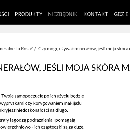
ŚCI
PRODUKTY
NIEZBĘDNIK
KONTAKT
GDZIE
neralne La Rosa?
Czy mogę używać minerałów, jeśli moja skóra 
ERAŁÓW, JEŚLI MOJA SKÓRA 
 Twoje samopoczucie po ich użyciu będzie
mi wypryskami czy korygowaniem makijażu
ukryjesz niedoskonałości na długo.
erały łagodzą podrażnienia i pomagają
owierzchniowo - ich cząsteczki są za duże,