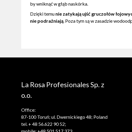
by wniknąć w głąb naskórka.
Dzięki temu
nie zatykają ujść gruczołów łojowyc
nie podrażniają
. Poza tym są w zasadzie wodoodp
La Rosa Profesionales Sp. z
o.o.
Office:
87-100 Toruń; ul. Dwernickiego 48; Poland
tel. + 48 56.622 90 52;
mobile: +48 501 517 373