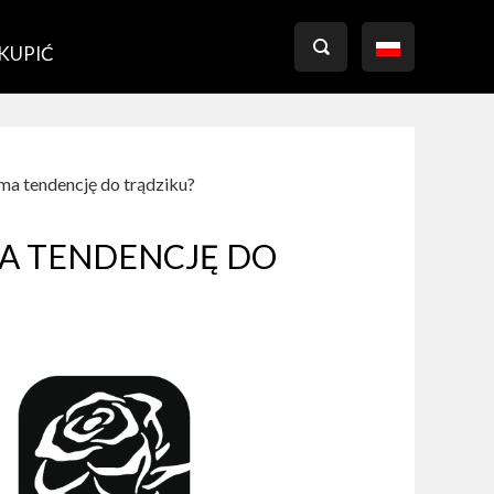

 KUPIĆ
ma tendencję do trądziku?
MA TENDENCJĘ DO