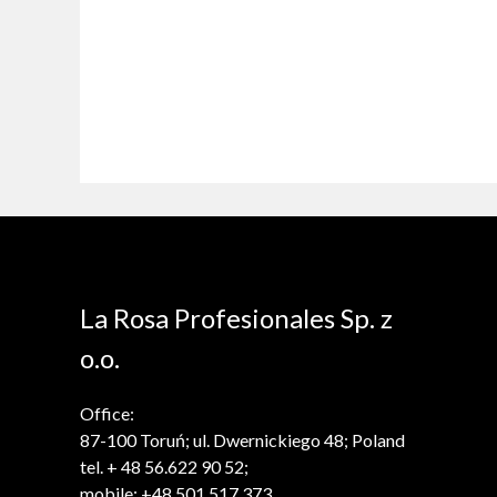
La Rosa Profesionales Sp. z
o.o.
Office:
87-100 Toruń; ul. Dwernickiego 48; Poland
tel. + 48 56.622 90 52;
mobile: +48 501 517 373