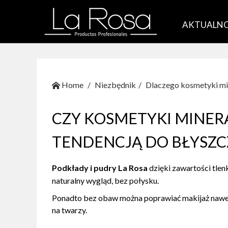
AKTUALNO
Home
Niezbędnik
Dlaczego kosmetyki mi
CZY KOSMETYKI MINERA
TENDENCJĄ DO BŁYSZC
Podkłady i pudry La Rosa
dzięki zawartości tlen
naturalny wygląd, bez połysku.
Ponadto bez obaw można poprawiać makijaż nawet k
na twarzy.