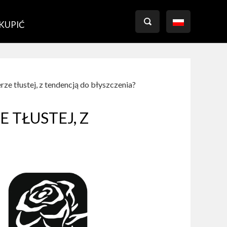

 KUPIĆ
ze tłustej, z tendencją do błyszczenia?
 TŁUSTEJ, Z