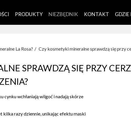
ŚCI
PRODUKTY
NIEZBĘDNIK
KONTAKT
GDZIE
neralne La Rosa?
Czy kosmetyki mineralne sprawdzą się przy cer
LNE SPRAWDZĄ SIĘ PRZY CERZE
ZENIA?
ku cynku wchłaniają wilgoć i nadają skórze
ilka razy dziennie, unikając efektu maski