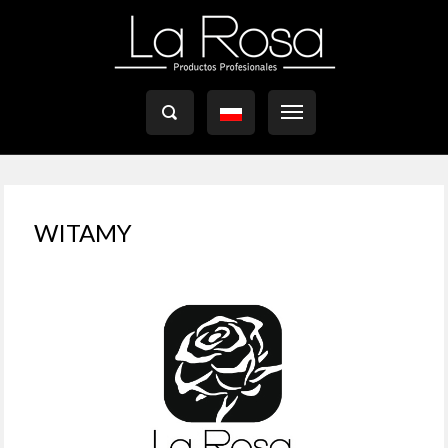

WITAMY