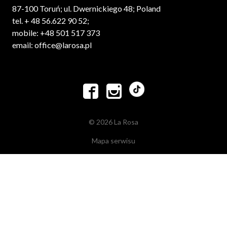
87-100 Toruń; ul. Dwernickiego 48; Poland
tel. + 48 56.622 90 52;
mobile: +48 501 517 373
email: office@larosa.pl


© 2026 La Rosa
Mapa serwisu