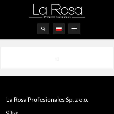

...
La Rosa Profesionales Sp. z o.o.
Office: