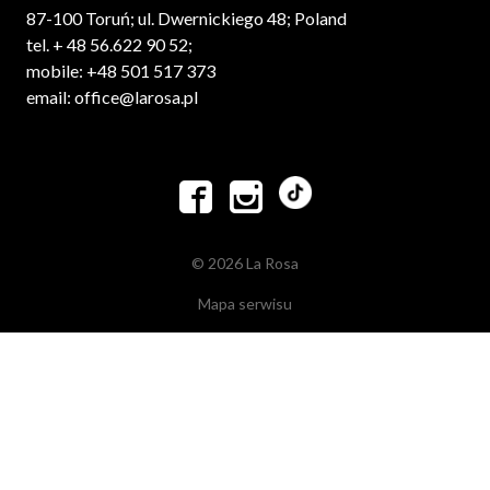
87-100 Toruń; ul. Dwernickiego 48; Poland
tel. + 48 56.622 90 52;
mobile: +48 501 517 373
email: office@larosa.pl


© 2026 La Rosa
Mapa serwisu