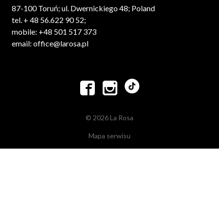
87-100 Toruń; ul. Dwernickiego 48; Poland
tel. + 48 56.622 90 52;
mobile: +48 501 517 373
email: office@larosa.pl


© 2026 La Rosa
Mapa serwisu