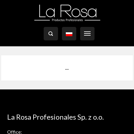

...
La Rosa Profesionales Sp. z o.o.
Office: